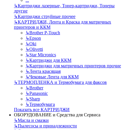
...
↳
Картриджи лазерные, Тонер-картриджи, Тонеры
другие
↳
Картриджи струйные прочее
↳
КАРТРИДЖИ, Лента и Краска для матричных
принтеров и ККМ
↳
Brother P-Touch
↳
Epson
↳
Oki
↳
Olivetti
↳
Star Micronics
↳
Картриджи для ККМ
↳
Картриджи для матричных принтеров прочие
↳
Лента красящая
↳
Чековые Лента для ККМ
↳
ТЕРМОПЛЕНКА и Термобумага для факсов
↳
Brother
↳
Panasonic
↳
Sharp
↳
Термобумага
Показать все КАРТРИДЖИ
ОБОРУДОВАНИЕ и Средства для Сервиса
↳
Масла и смазки
↳
Пылесосы и принадлежности