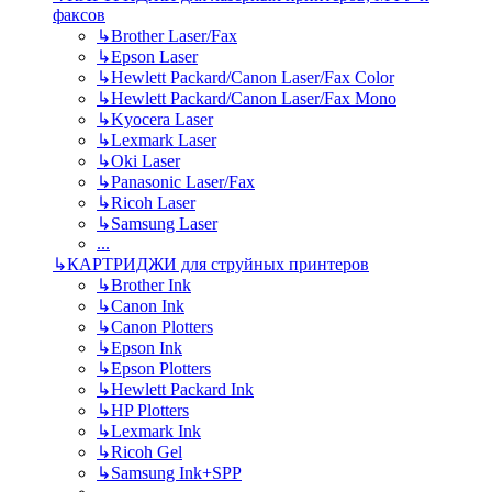
факсов
↳
Brother Laser/Fax
↳
Epson Laser
↳
Hewlett Packard/Canon Laser/Fax Color
↳
Hewlett Packard/Canon Laser/Fax Mono
↳
Kyocera Laser
↳
Lexmark Laser
↳
Oki Laser
↳
Panasonic Laser/Fax
↳
Ricoh Laser
↳
Samsung Laser
...
↳
КАРТРИДЖИ для струйных принтеров
↳
Brother Ink
↳
Canon Ink
↳
Canon Plotters
↳
Epson Ink
↳
Epson Plotters
↳
Hewlett Packard Ink
↳
HP Plotters
↳
Lexmark Ink
↳
Ricoh Gel
↳
Samsung Ink+SPP