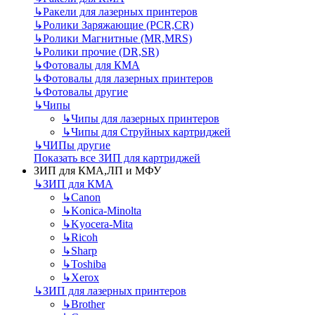
↳
Ракели для лазерных принтеров
↳
Ролики Заряжающие (PCR,CR)
↳
Ролики Магнитные (MR,MRS)
↳
Ролики прочие (DR,SR)
↳
Фотовалы для КМА
↳
Фотовалы для лазерных принтеров
↳
Фотовалы другие
↳
Чипы
↳
Чипы для лазерных принтеров
↳
Чипы для Струйных картриджей
↳
ЧИПы другие
Показать все ЗИП для картриджей
ЗИП для КМА,ЛП и МФУ
↳
ЗИП для КМА
↳
Canon
↳
Konica-Minolta
↳
Kyocera-Mita
↳
Ricoh
↳
Sharp
↳
Toshiba
↳
Xerox
↳
ЗИП для лазерных принтеров
↳
Brother