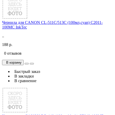
Чернила для CANON CL-511С/513C (100мл,cyan) C2011-
100MC InkTec
..
188 р.
0 отзывов
В корзину
Быстрый заказ
В закладки
В сравнение