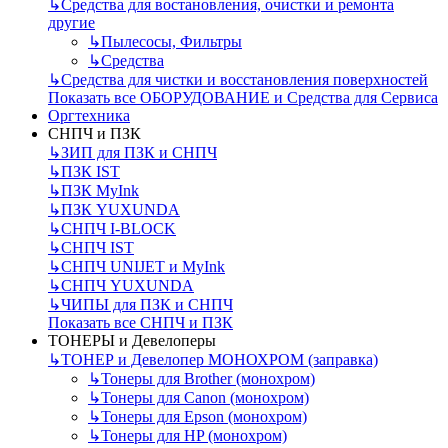
↳
Средства для востановления, очистки и ремонта
другие
↳
Пылесосы, Фильтры
↳
Средства
↳
Средства для чистки и восстановления поверхностей
Показать все ОБОРУДОВАНИЕ и Средства для Сервиса
Оргтехника
СНПЧ и ПЗК
↳
ЗИП для ПЗК и СНПЧ
↳
ПЗК IST
↳
ПЗК MyInk
↳
ПЗК YUXUNDA
↳
СНПЧ I-BLOCK
↳
СНПЧ IST
↳
СНПЧ UNIJET и MyInk
↳
СНПЧ YUXUNDA
↳
ЧИПЫ для ПЗК и СНПЧ
Показать все СНПЧ и ПЗК
ТОНЕРЫ и Девелоперы
↳
ТОНЕР и Девелопер МОНОХРОМ (заправка)
↳
Тонеры для Brother (монохром)
↳
Тонеры для Canon (монохром)
↳
Тонеры для Epson (монохром)
↳
Тонеры для HP (монохром)