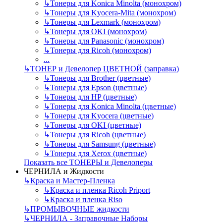
↳
Тонеры для Konica Minolta (монохром)
↳
Тонеры для Kyocera-Mita (монохром)
↳
Тонеры для Lexmark (монохром)
↳
Тонеры для OKI (монохром)
↳
Тонеры для Panasonic (монохром)
↳
Тонеры для Ricoh (монохром)
...
↳
ТОНЕР и Девелопер ЦВЕТНОЙ (заправка)
↳
Тонеры для Brother (цветные)
↳
Тонеры для Epson (цветные)
↳
Тонеры для HP (цветные)
↳
Тонеры для Konica Minolta (цветные)
↳
Тонеры для Kyocera (цветные)
↳
Тонеры для OKI (цветные)
↳
Тонеры для Ricoh (цветные)
↳
Тонеры для Samsung (цветные)
↳
Тонеры для Xerox (цветные)
Показать все ТОНЕРЫ и Девелоперы
ЧЕРНИЛА и Жидкости
↳
Краска и Мастер-Пленка
↳
Краска и пленка Ricoh Priport
↳
Краска и пленка Riso
↳
ПРОМЫВОЧНЫЕ жидкости
↳
ЧЕРНИЛА - Заправочные Наборы