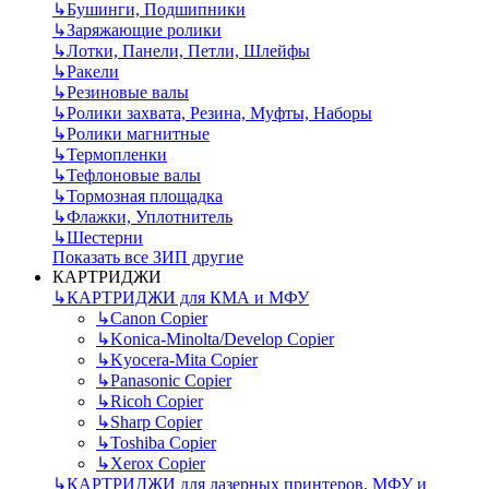
↳
Бушинги, Подшипники
↳
Заряжающие ролики
↳
Лотки, Панели, Петли, Шлейфы
↳
Ракели
↳
Резиновые валы
↳
Ролики захвата, Резина, Муфты, Наборы
↳
Ролики магнитные
↳
Термопленки
↳
Тефлоновые валы
↳
Тормозная площадка
↳
Флажки, Уплотнитель
↳
Шестерни
Показать все ЗИП другие
КАРТРИДЖИ
↳
КАРТРИДЖИ для КМА и МФУ
↳
Canon Copier
↳
Konica-Minolta/Develop Copier
↳
Kyocera-Mita Copier
↳
Panasonic Copier
↳
Ricoh Copier
↳
Sharp Copier
↳
Toshiba Copier
↳
Xerox Copier
↳
КАРТРИДЖИ для лазерных принтеров, МФУ и