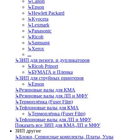
↳
Canon
↳
Epson
↳
Hewlett Packard
↳
Kyocera
↳
Lexmark
↳
Panasonic
↳
Ricoh
↳
Samsung
↳
Xerox
...
↳
ЗИП для ризогр. и дупликаторов
↳
Ricoh Priport
↳
БУМАГА и Пленка
↳
ЗИП для струйных принтеров
↳
Epson
↳
Резиновые валы для КМА
↳
Резиновые валы для ЛП и МФУ
↳
Термоплёнка (Fuser Film)
↳
Тефлоновые валы для КМА
↳
Термоплёнка (Fuser Film)
↳
Тефлоновые валы для ЛП и МФУ
Показать все ЗИП для КМА,ЛП и МФУ
ЗИП другие
↳
Блоки, Сервисные комплекты, Платы, Узлы