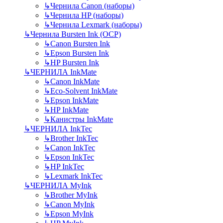
↳
Чернила Canon (наборы)
↳
Чернила HP (наборы)
↳
Чернила Lexmark (наборы)
↳
Чернила Bursten Ink (OCP)
↳
Canon Bursten Ink
↳
Epson Bursten Ink
↳
HP Bursten Ink
↳
ЧЕРНИЛА InkMate
↳
Canon InkMate
↳
Eco-Solvent InkMate
↳
Epson InkMate
↳
HP InkMate
↳
Канистры InkMate
↳
ЧЕРНИЛА InkTec
↳
Brother InkTec
↳
Canon InkTec
↳
Epson InkTec
↳
HP InkTec
↳
Lexmark InkTec
↳
ЧЕРНИЛА MyInk
↳
Brother MyInk
↳
Canon MyInk
↳
Epson MyInk