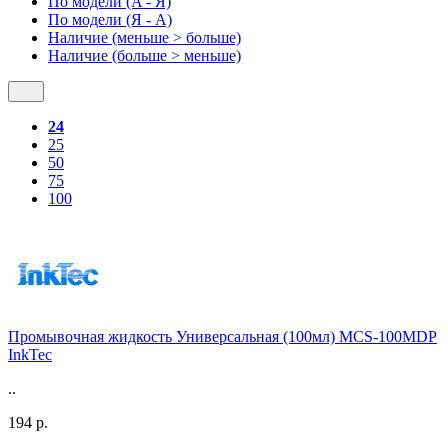
По модели (A - Я)
По модели (Я - A)
Наличие (меньше > больше)
Наличие (больше > меньше)
24
25
50
75
100
Промывочная жидкость Универсальная (100мл) MCS-100MDP
InkTec
..
194 р.