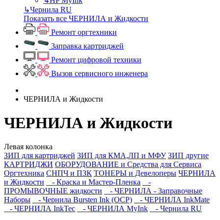
↳
HP MyInk
↳
Чернила RU
Показать все ЧЕРНИЛА и Жидкости
Ремонт оргтехники
Заправка картриджей
Ремонт цифровой техники
Вызов сервисного инженера
ЧЕРНИЛА и Жидкости
ЧЕРНИЛА и Жидкости
Левая колонка
ЗИП для картриджей
ЗИП для КМА,ЛП и МФУ
ЗИП другие
КАРТРИДЖИ
ОБОРУДОВАНИЕ и Средства для Сервиса
Оргтехника
СНПЧ и ПЗК
ТОНЕРЫ и Девелоперы
ЧЕРНИЛА
и Жидкости
- Краска и Мастер-Пленка
-
ПРОМЫВОЧНЫЕ жидкости
- ЧЕРНИЛА - Заправочные
Наборы
- Чернила Bursten Ink (OCP)
- ЧЕРНИЛА InkMate
- ЧЕРНИЛА InkTec
- ЧЕРНИЛА MyInk
- Чернила RU