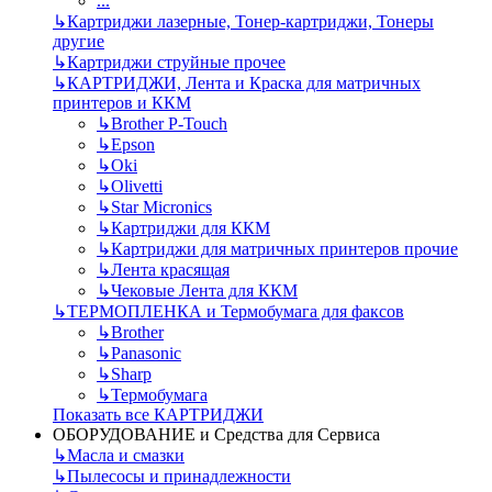
...
↳
Картриджи лазерные, Тонер-картриджи, Тонеры
другие
↳
Картриджи струйные прочее
↳
КАРТРИДЖИ, Лента и Краска для матричных
принтеров и ККМ
↳
Brother P-Touch
↳
Epson
↳
Oki
↳
Olivetti
↳
Star Micronics
↳
Картриджи для ККМ
↳
Картриджи для матричных принтеров прочие
↳
Лента красящая
↳
Чековые Лента для ККМ
↳
ТЕРМОПЛЕНКА и Термобумага для факсов
↳
Brother
↳
Panasonic
↳
Sharp
↳
Термобумага
Показать все КАРТРИДЖИ
ОБОРУДОВАНИЕ и Средства для Сервиса
↳
Масла и смазки
↳
Пылесосы и принадлежности