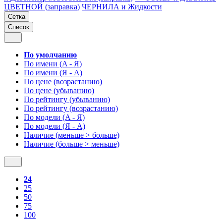
ЦВЕТНОЙ (заправка)
ЧЕРНИЛА и Жидкости
Сетка
Список
По умолчанию
По имени (A - Я)
По имени (Я - A)
По цене (возрастанию)
По цене (убыванию)
По рейтингу (убыванию)
По рейтингу (возрастанию)
По модели (A - Я)
По модели (Я - A)
Наличие (меньше > больше)
Наличие (больше > меньше)
24
25
50
75
100