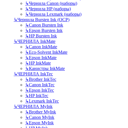
↳
Чернила Canon (наборы)
↳
Чернила HP (наборы)
↳
Чернила Lexmark (наборы)
↳
Чернила Bursten Ink (OCP)
↳
Canon Bursten Ink
↳
Epson Bursten Ink
↳
HP Bursten Ink
↳
ЧЕРНИЛА InkMate
↳
Canon InkMate
↳
Eco-Solvent InkMate
↳
Epson InkMate
↳
HP InkMate
↳
Канистры InkMate
↳
ЧЕРНИЛА InkTec
↳
Brother InkTec
↳
Canon InkTec
↳
Epson InkTec
↳
HP InkTec
↳
Lexmark InkTec
↳
ЧЕРНИЛА MyInk
↳
Brother MyInk
↳
Canon MyInk
↳
Epson MyInk