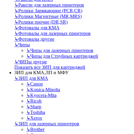
↳
Ракели для лазерных принтеров
↳
Ролики Заряжающие (PCR,CR)
↳
Ролики Магнитные (MR,MRS)
↳
Ролики прочие (DR,SR)
↳
Фотовалы для КМА
↳
Фотовалы для лазерных принтеров
↳
Фотовалы другие
↳
Чипы
↳
Чипы для лазерных принтеров
↳
Чипы для Струйных картриджей
↳
ЧИПы другие
Показать все ЗИП для картриджей
ЗИП для КМА,ЛП и МФУ
↳
ЗИП для КМА
↳
Canon
↳
Konica-Minolta
↳
Kyocera-Mita
↳
Ricoh
↳
Sharp
↳
Toshiba
↳
Xerox
↳
ЗИП для лазерных принтеров
↳
Brother