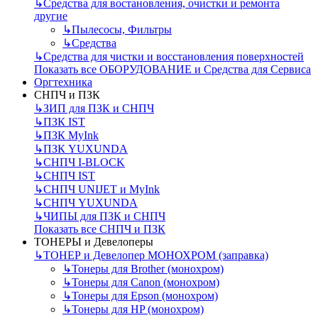
↳
Средства для востановления, очистки и ремонта
другие
↳
Пылесосы, Фильтры
↳
Средства
↳
Средства для чистки и восстановления поверхностей
Показать все ОБОРУДОВАНИЕ и Средства для Сервиса
Оргтехника
СНПЧ и ПЗК
↳
ЗИП для ПЗК и СНПЧ
↳
ПЗК IST
↳
ПЗК MyInk
↳
ПЗК YUXUNDA
↳
СНПЧ I-BLOCK
↳
СНПЧ IST
↳
СНПЧ UNIJET и MyInk
↳
СНПЧ YUXUNDA
↳
ЧИПЫ для ПЗК и СНПЧ
Показать все СНПЧ и ПЗК
ТОНЕРЫ и Девелоперы
↳
ТОНЕР и Девелопер МОНОХРОМ (заправка)
↳
Тонеры для Brother (монохром)
↳
Тонеры для Canon (монохром)
↳
Тонеры для Epson (монохром)
↳
Тонеры для HP (монохром)