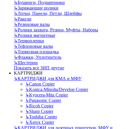
↳
Бушинги, Подшипники
↳
Заряжающие ролики
↳
Лотки, Панели, Петли, Шлейфы
↳
Ракели
↳
Резиновые валы
↳
Ролики захвата, Резина, Муфты, Наборы
↳
Ролики магнитные
↳
Термопленки
↳
Тефлоновые валы
↳
Тормозная площадка
↳
Флажки, Уплотнитель
↳
Шестерни
Показать все ЗИП другие
КАРТРИДЖИ
↳
КАРТРИДЖИ для КМА и МФУ
↳
Canon Copier
↳
Konica-Minolta/Develop Copier
↳
Kyocera-Mita Copier
↳
Panasonic Copier
↳
Ricoh Copier
↳
Sharp Copier
↳
Toshiba Copier
↳
Xerox Copier
↳
КАРТРИДЖИ для лазерных принтеров, МФУ и