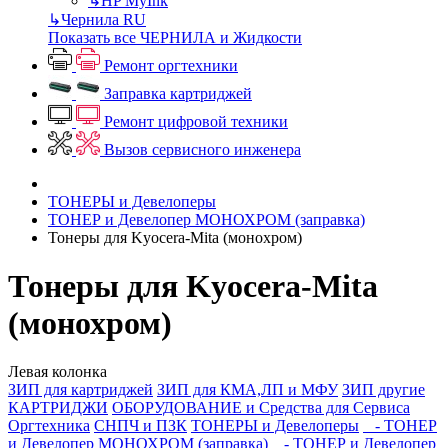
↳
HP MyInk
↳
Чернила RU
Показать все ЧЕРНИЛА и Жидкости
Ремонт оргтехники
Заправка картриджей
Ремонт цифровой техники
Вызов сервисного инженера
ТОНЕРЫ и Девелоперы
ТОНЕР и Девелопер МОНОХРОМ (заправка)
Тонеры для Kyocera-Mita (монохром)
Тонеры для Kyocera-Mita
(монохром)
Левая колонка
ЗИП для картриджей
ЗИП для КМА,ЛП и МФУ
ЗИП другие
КАРТРИДЖИ
ОБОРУДОВАНИЕ и Средства для Сервиса
Оргтехника
СНПЧ и ПЗК
ТОНЕРЫ и Девелоперы
- ТОНЕР
и Девелопер МОНОХРОМ (заправка)
- ТОНЕР и Девелопер