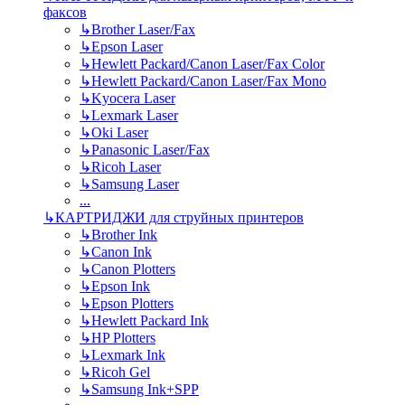
факсов
↳
Brother Laser/Fax
↳
Epson Laser
↳
Hewlett Packard/Canon Laser/Fax Color
↳
Hewlett Packard/Canon Laser/Fax Mono
↳
Kyocera Laser
↳
Lexmark Laser
↳
Oki Laser
↳
Panasonic Laser/Fax
↳
Ricoh Laser
↳
Samsung Laser
...
↳
КАРТРИДЖИ для струйных принтеров
↳
Brother Ink
↳
Canon Ink
↳
Canon Plotters
↳
Epson Ink
↳
Epson Plotters
↳
Hewlett Packard Ink
↳
HP Plotters
↳
Lexmark Ink
↳
Ricoh Gel
↳
Samsung Ink+SPP