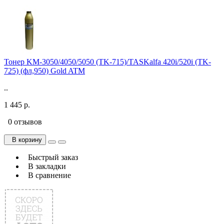
Тонер KM-3050/4050/5050 (TK-715)/TASKalfa 420i/520i (TK-
725) (фл,950) Gold ATM
..
1 445 р.
0 отзывов
В корзину
Быстрый заказ
В закладки
В сравнение