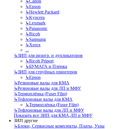
↳
Canon
↳
Epson
↳
Hewlett Packard
↳
Kyocera
↳
Lexmark
↳
Panasonic
↳
Ricoh
↳
Samsung
↳
Xerox
...
↳
ЗИП для ризогр. и дупликаторов
↳
Ricoh Priport
↳
БУМАГА и Пленка
↳
ЗИП для струйных принтеров
↳
Epson
↳
Резиновые валы для КМА
↳
Резиновые валы для ЛП и МФУ
↳
Термоплёнка (Fuser Film)
↳
Тефлоновые валы для КМА
↳
Термоплёнка (Fuser Film)
↳
Тефлоновые валы для ЛП и МФУ
Показать все ЗИП для КМА,ЛП и МФУ
ЗИП другие
↳
Блоки, Сервисные комплекты, Платы, Узлы