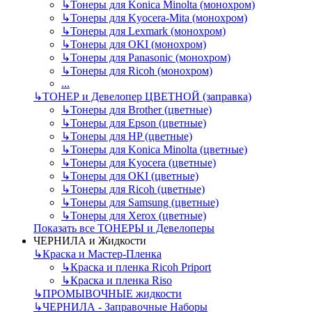
↳
Тонеры для Konica Minolta (монохром)
↳
Тонеры для Kyocera-Mita (монохром)
↳
Тонеры для Lexmark (монохром)
↳
Тонеры для OKI (монохром)
↳
Тонеры для Panasonic (монохром)
↳
Тонеры для Ricoh (монохром)
...
↳
ТОНЕР и Девелопер ЦВЕТНОЙ (заправка)
↳
Тонеры для Brother (цветные)
↳
Тонеры для Epson (цветные)
↳
Тонеры для HP (цветные)
↳
Тонеры для Konica Minolta (цветные)
↳
Тонеры для Kyocera (цветные)
↳
Тонеры для OKI (цветные)
↳
Тонеры для Ricoh (цветные)
↳
Тонеры для Samsung (цветные)
↳
Тонеры для Xerox (цветные)
Показать все ТОНЕРЫ и Девелоперы
ЧЕРНИЛА и Жидкости
↳
Краска и Мастер-Пленка
↳
Краска и пленка Ricoh Priport
↳
Краска и пленка Riso
↳
ПРОМЫВОЧНЫЕ жидкости
↳
ЧЕРНИЛА - Заправочные Наборы